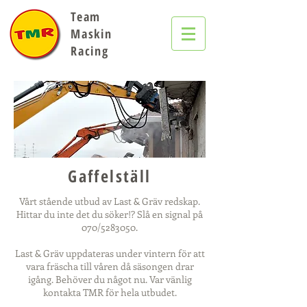
Team
Maskin
Racing
Gaffelställ
Vårt stående utbud av Last & Gräv redskap.
Hittar du inte det du söker!? Slå en signal på
070/5283050.
Last & Gräv uppdateras under vintern för att
vara fräscha till våren då säsongen drar
igång. Behöver du något nu. Var vänlig
kontakta TMR för hela utbudet.