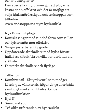
och industriplaner.
Den speciella vingformen gör att plogarna
kastar snön effektivt och det är möjligt att
välja hjul, snöröksskydd och snöstoppar som
tillbehör.
Även snöstopparna styrs hydrauliskt.
Nya Drivex vikplogar
Koniska vingar med rundad form som rullar
och lyfter snön mer effektivt
Vingar justerbara ± 35 grader
Uppdaterade skärhållare med hylsa för att
hålla fast kilbult/skruv, vilket underlättar vid
stålbyte
Förstärkt skärhållare och flytläge
Tillbehör
Kombiventil – Elstyrd ventil som medger
körning av vänster alt. höger vinge eller båda
samtidigt med en dubbelverkande
hydraulfunktion
Hjul 8″
Snöröksskydd
Två olika utföranden av hydrauliskt