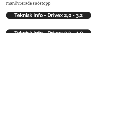
manövrerade snöstopp
Teknisk Info - Drivex 2,0 - 3,2
Teknisk Info - Drivex 3,2 - 4,0
TMR Maskin
Din skop- och redskapsleverantör
Johan Scholander
+46705283050
johan@tmrmaskin.se
TMR Maskin AB
Packarp 1
57192 Nässjö